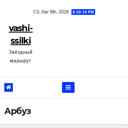
Перейти
Сб. Авг 8th, 2026
8:20:20 PM
к
содержанию
vashi-
ssilki
Звёздный
маршрут
Арбуз