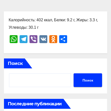
Калорийность: 402 ккал, Белки: 9.2 г, Жиры: 3.3 г,
Углеводы: 30.1 г
W
T
Vi
V
O
О
h
el
b
K
d
тп
at
e
er
n
р
s
gr
o
а
Поиск
A
a
kl
в
p
m
a
и
Поиск
p
ss
ть
ni
ki
Последние публикации