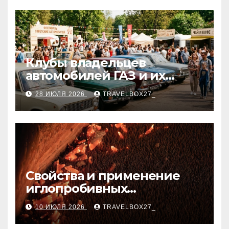
Клубы владельцев
автомобилей ГАЗ и их
мероприятия
28 ИЮЛЯ 2026
TRAVELBOX27_
Свойства и применение
иглопробивных
базальтовых огнеупорных
10 ИЮЛЯ 2026
TRAVELBOX27_
матов