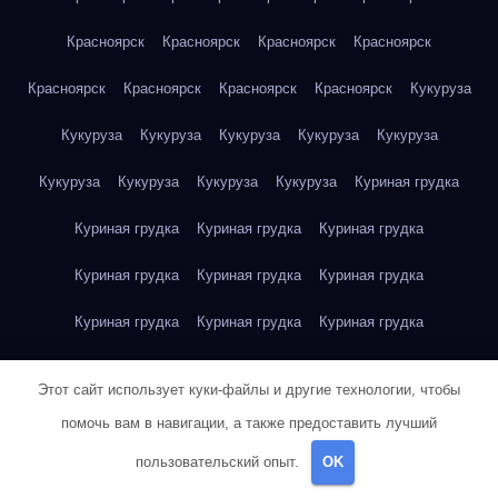
Красноярск
Красноярск
Красноярск
Красноярск
Красноярск
Красноярск
Красноярск
Красноярск
Кукуруза
Кукуруза
Кукуруза
Кукуруза
Кукуруза
Кукуруза
Кукуруза
Кукуруза
Кукуруза
Кукуруза
Куриная грудка
Куриная грудка
Куриная грудка
Куриная грудка
Куриная грудка
Куриная грудка
Куриная грудка
Куриная грудка
Куриная грудка
Куриная грудка
Куриное яйцо
Куриное яйцо
Куриное яйцо
Куриное яйцо
Этот сайт использует куки-файлы и другие технологии, чтобы
Куриное яйцо
Куриное яйцо
Куриное яйцо
Куриное яйцо
помочь вам в навигации, а также предоставить лучший
пользовательский опыт.
OK
Куриное яйцо
Куриное яйцо
Куриное яйцо