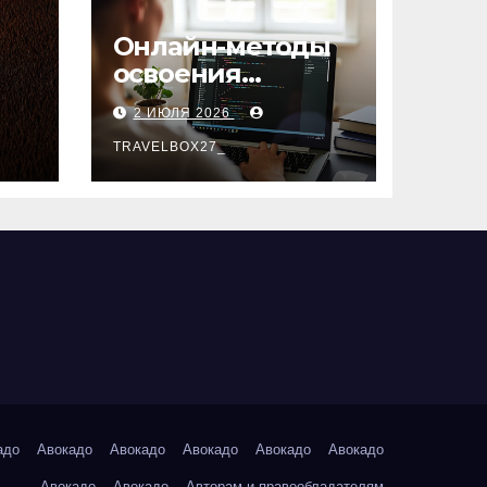
Онлайн-методы
освоения
х
актуальных
2 ИЮЛЯ 2026
профессий
TRAVELBOX27_
адо
Авокадо
Авокадо
Авокадо
Авокадо
Авокадо
Авокадо
Авокадо
Авторам и правообладателям