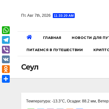
Перейти
к
Пт. Авг 7th, 2026
11:33:21 AM
содержанию
ГЛАВНАЯ
НОВОСТИ ДЛЯ ПУ
W
h
T
ПИТАЕМСЯ В ПУТЕШЕСТВИИ
КРИПТ
a
e
V
t
l
Сеул
i
V
s
e
b
K
A
O
g
e
p
d
r
О
r
p
n
a
т
o
Температура: -13.3°C, Осадки: 88.2 мм, Ветер
m
п
k