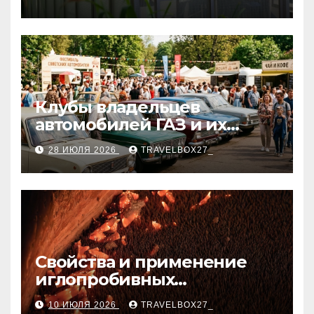
Клубы владельцев
автомобилей ГАЗ и их
мероприятия
28 ИЮЛЯ 2026
TRAVELBOX27_
Свойства и применение
иглопробивных
базальтовых огнеупорных
10 ИЮЛЯ 2026
TRAVELBOX27_