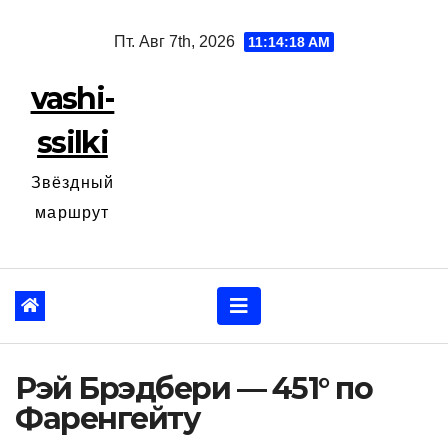
Перейти
Пт. Авг 7th, 2026
11:14:19 AM
к
содержанию
vashi-
ssilki
Звёздный
маршрут
Рэй Брэдбери — 451° по
Фаренгейту