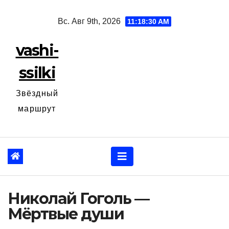
Перейти
Вс. Авг 9th, 2026
11:18:31 AM
к
содержанию
vashi-
ssilki
Звёздный
маршрут
Николай Гоголь —
Мёртвые души