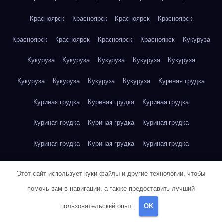
Красноярск
Красноярск
Красноярск
Красноярск
Красноярск
Красноярск
Красноярск
Красноярск
Кукуруза
Кукуруза
Кукуруза
Кукуруза
Кукуруза
Кукуруза
Кукуруза
Кукуруза
Кукуруза
Кукуруза
Куриная грудка
Куриная грудка
Куриная грудка
Куриная грудка
Куриная грудка
Куриная грудка
Куриная грудка
Куриная грудка
Куриная грудка
Куриная грудка
Куриное яйцо
Куриное яйцо
Куриное яйцо
Куриное яйцо
Этот сайт использует куки-файлы и другие технологии, чтобы
Куриное яйцо
Куриное яйцо
Куриное яйцо
Куриное яйцо
помочь вам в навигации, а также предоставить лучший
пользовательский опыт.
OK
Куриное яйцо
Куриное яйцо
Куриное яйцо