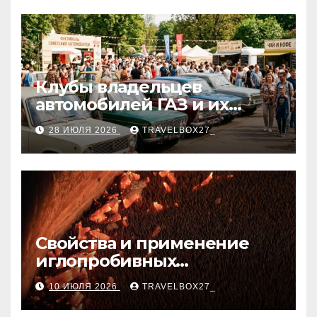
Клубы владельцев
автомобилей ГАЗ и их
мероприятия
28 ИЮЛЯ 2026
TRAVELBOX27_
Свойства и применение
иглопробивных
базальтовых огнеупорных
10 ИЮЛЯ 2026
TRAVELBOX27_
матов