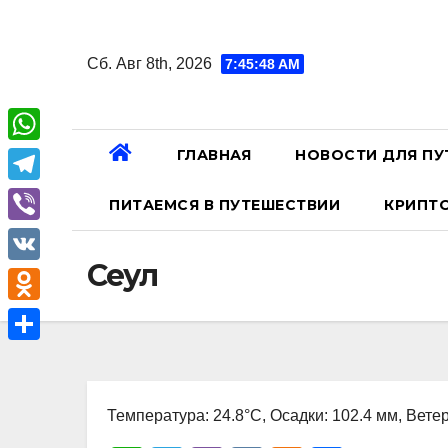
Перейти
к
Сб. Авг 8th, 2026
7:45:49 AM
содержанию
ГЛАВНАЯ
НОВОСТИ ДЛЯ ПУ
W
h
T
ПИТАЕМСЯ В ПУТЕШЕСТВИИ
КРИПТ
a
e
V
t
l
Сеул
i
V
s
e
b
K
A
O
g
e
p
d
r
О
r
p
n
a
т
o
Температура: 24.8°C, Осадки: 102.4 мм, Ветер
m
п
k