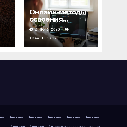
Онлайн-методы
освоения
х
актуальных
2 ИЮЛЯ 2026
профессий
TRAVELBOX27_
адо
Авокадо
Авокадо
Авокадо
Авокадо
Авокадо
Авокадо
Авокадо
Авторам и правообладателям