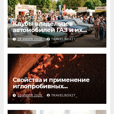
Клубы владельцев
автомобилей ГАЗ и их
мероприятия
28 ИЮЛЯ 2026
TRAVELBOX27_
Свойства и применение
иглопробивных
базальтовых огнеупорных
10 ИЮЛЯ 2026
TRAVELBOX27_
матов