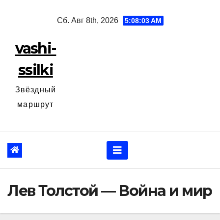
Перейти
Сб. Авг 8th, 2026
5:08:04 AM
к
содержанию
vashi-
ssilki
Звёздный
маршрут
Лев Толстой — Война и мир