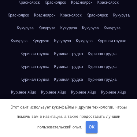
Красноярск
Красноярск
Красноярск
Красноярск
Красноярск
Красноярск
Красноярск
Красноярск
Кукуруза
Кукуруза
Кукуруза
Кукуруза
Кукуруза
Кукуруза
Кукуруза
Кукуруза
Кукуруза
Кукуруза
Куриная грудка
Куриная грудка
Куриная грудка
Куриная грудка
Куриная грудка
Куриная грудка
Куриная грудка
Куриная грудка
Куриная грудка
Куриная грудка
Куриное яйцо
Куриное яйцо
Куриное яйцо
Куриное яйцо
Куриное яйцо
Куриное яйцо
Куриное яйцо
Куриное яйцо
Этот сайт использует куки-файлы и другие технологии, чтобы
помочь вам в навигации, а также предоставить лучший
Куриное яйцо
Куриное яйцо
Куриное яйцо
пользовательский опыт.
OK
Курт Воннегут — Бойня номер пять