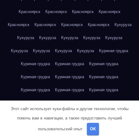
Красноярск
Красноярск
Красноярск
Красноярск
Красноярск
Красноярск
Красноярск
Красноярск
Кукуруза
Кукуруза
Кукуруза
Кукуруза
Кукуруза
Кукуруза
Кукуруза
Кукуруза
Кукуруза
Кукуруза
Куриная грудка
Куриная грудка
Куриная грудка
Куриная грудка
Куриная грудка
Куриная грудка
Куриная грудка
Куриная грудка
Куриная грудка
Куриная грудка
Куриное яйцо
Куриное яйцо
Куриное яйцо
Куриное яйцо
Этот сайт использует куки-файлы и другие технологии, чтобы
Куриное яйцо
Куриное яйцо
Куриное яйцо
Куриное яйцо
помочь вам в навигации, а также предоставить лучший
пользовательский опыт.
OK
Куриное яйцо
Куриное яйцо
Куриное яйцо