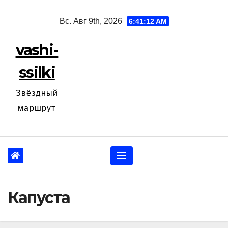
Перейти
Вс. Авг 9th, 2026
6:41:13 AM
к
содержанию
vashi-
ssilki
Звёздный
маршрут
Капуста