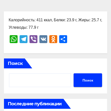
Калорийность: 411 ккал, Белки: 23.9 г, Жиры: 25.7 г,
Углеводы: 77.9 г
W
T
Vi
V
O
О
h
el
b
K
d
тп
at
e
er
n
р
s
gr
o
а
Поиск
A
a
kl
в
p
m
a
и
Поиск
p
ss
ть
ni
ki
Последние публикации