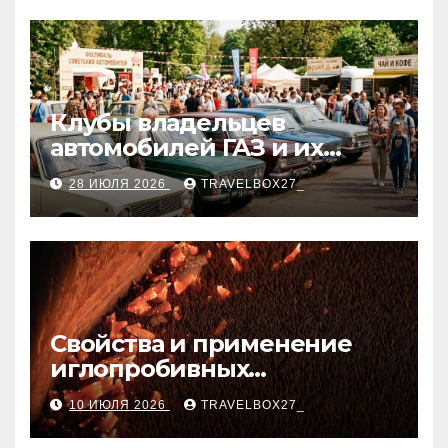
Клубы владельцев
автомобилей ГАЗ и их
мероприятия
28 ИЮЛЯ 2026
TRAVELBOX27_
Свойства и применение
иглопробивных
базальтовых огнеупорных
10 ИЮЛЯ 2026
TRAVELBOX27_
матов