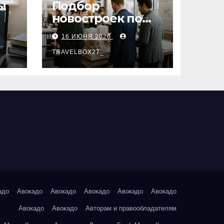
ы
Подбор
новостроек по
заданным
16 ИЮНЯ 2026
параметрам:
критерии и
TRAVELBOX27_
этапы
адо
Авокадо
Авокадо
Авокадо
Авокадо
Авокадо
Авокадо
Авокадо
Авторам и правообладателям