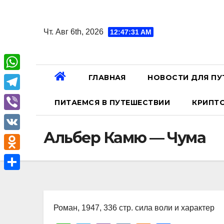
Перейти
к
Чт. Авг 6th, 2026
12:47:32 AM
содержанию
ГЛАВНАЯ
НОВОСТИ ДЛЯ ПУ
W
h
T
ПИТАЕМСЯ В ПУТЕШЕСТВИИ
КРИПТ
a
e
V
t
l
Альбер Камю — Чума
i
V
s
e
b
K
A
O
g
e
p
d
r
О
r
p
n
a
т
o
Роман, 1947, 336 стр. сила воли и характер
m
п
k