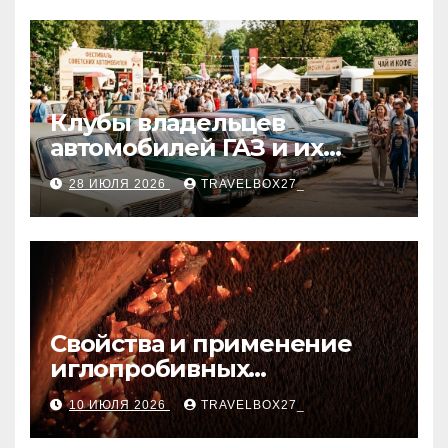
Клубы владельцев
автомобилей ГАЗ и их
мероприятия
28 ИЮЛЯ 2026
TRAVELBOX27_
Свойства и применение
иглопробивных
базальтовых огнеупорных
10 ИЮЛЯ 2026
TRAVELBOX27_
матов