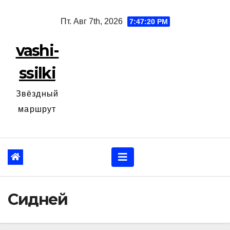
Перейти
Пт. Авг 7th, 2026
7:47:21 PM
к
содержанию
vashi-
ssilki
Звёздный
маршрут
Сидней