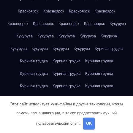
Красноярск
Красноярск
Красноярск
Красноярск
Красноярск
Красноярск
Красноярск
Красноярск
Кукуруза
Кукуруза
Кукуруза
Кукуруза
Кукуруза
Кукуруза
Кукуруза
Кукуруза
Кукуруза
Кукуруза
Куриная грудка
Куриная грудка
Куриная грудка
Куриная грудка
Куриная грудка
Куриная грудка
Куриная грудка
Куриная грудка
Куриная грудка
Куриная грудка
Куриное яйцо
Куриное яйцо
Куриное яйцо
Куриное яйцо
Этот сайт использует куки-файлы и другие технологии, чтобы
Куриное яйцо
Куриное яйцо
Куриное яйцо
Куриное яйцо
помочь вам в навигации, а также предоставить лучший
пользовательский опыт.
OK
Куриное яйцо
Куриное яйцо
Куриное яйцо