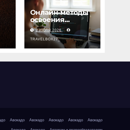
Онлайн-методы
освоения
х
актуальных
2 ИЮЛЯ 2026
профессий
TRAVELBOX27_
адо
Авокадо
Авокадо
Авокадо
Авокадо
Авокадо
Авокадо
Авокадо
Авторам и правообладателям