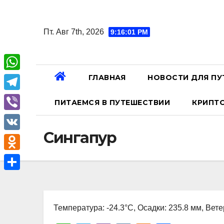
Перейти
к
Пт. Авг 7th, 2026
9:16:02 PM
содержанию
ГЛАВНАЯ
НОВОСТИ ДЛЯ ПУ
W
h
T
ПИТАЕМСЯ В ПУТЕШЕСТВИИ
КРИПТ
a
e
V
t
l
Сингапур
i
V
s
e
b
K
A
O
g
e
p
d
r
О
r
p
n
a
т
o
Температура: -24.3°C, Осадки: 235.8 мм, Вете
m
п
k