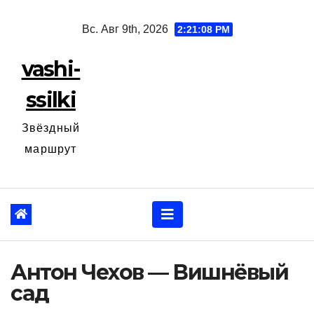
Перейти
Вс. Авг 9th, 2026
2:21:09 PM
к
содержанию
vashi-
ssilki
Звёздный
маршрут
Антон Чехов — Вишнёвый
сад