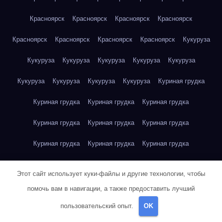
Красноярск
Красноярск
Красноярск
Красноярск
Красноярск
Красноярск
Красноярск
Красноярск
Кукуруза
Кукуруза
Кукуруза
Кукуруза
Кукуруза
Кукуруза
Кукуруза
Кукуруза
Кукуруза
Кукуруза
Куриная грудка
Куриная грудка
Куриная грудка
Куриная грудка
Куриная грудка
Куриная грудка
Куриная грудка
Куриная грудка
Куриная грудка
Куриная грудка
Куриное яйцо
Куриное яйцо
Куриное яйцо
Куриное яйцо
Этот сайт использует куки-файлы и другие технологии, чтобы
Куриное яйцо
Куриное яйцо
Куриное яйцо
Куриное яйцо
помочь вам в навигации, а также предоставить лучший
пользовательский опыт.
OK
Куриное яйцо
Куриное яйцо
Куриное яйцо