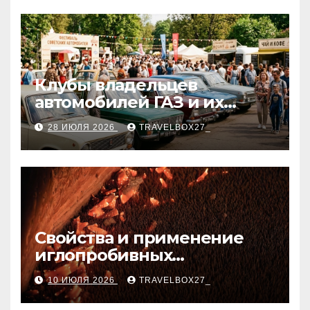
Клубы владельцев
автомобилей ГАЗ и их
мероприятия
28 ИЮЛЯ 2026
TRAVELBOX27_
Свойства и применение
иглопробивных
базальтовых огнеупорных
10 ИЮЛЯ 2026
TRAVELBOX27_
матов