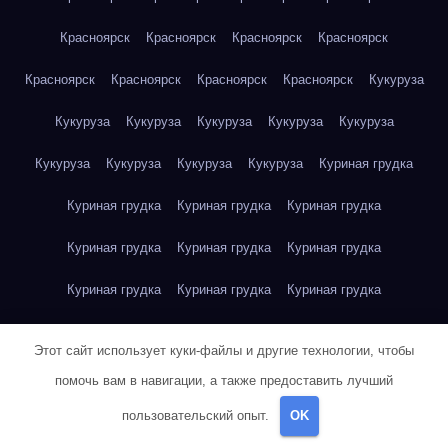
Красноярск
Красноярск
Красноярск
Красноярск
Красноярск
Красноярск
Красноярск
Красноярск
Кукуруза
Кукуруза
Кукуруза
Кукуруза
Кукуруза
Кукуруза
Кукуруза
Кукуруза
Кукуруза
Кукуруза
Куриная грудка
Куриная грудка
Куриная грудка
Куриная грудка
Куриная грудка
Куриная грудка
Куриная грудка
Куриная грудка
Куриная грудка
Куриная грудка
Куриное яйцо
Куриное яйцо
Куриное яйцо
Куриное яйцо
Этот сайт использует куки-файлы и другие технологии, чтобы
Куриное яйцо
Куриное яйцо
Куриное яйцо
Куриное яйцо
помочь вам в навигации, а также предоставить лучший
пользовательский опыт.
OK
Куриное яйцо
Куриное яйцо
Куриное яйцо