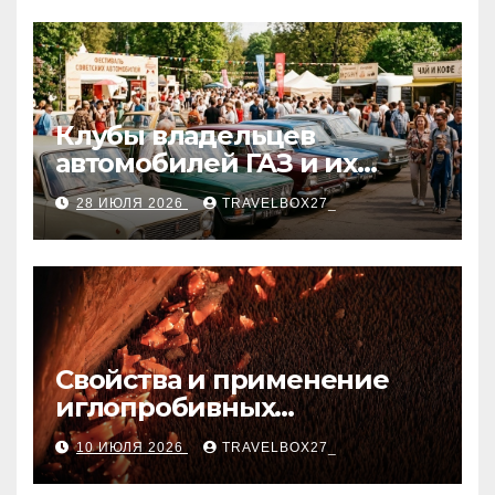
Клубы владельцев
автомобилей ГАЗ и их
мероприятия
28 ИЮЛЯ 2026
TRAVELBOX27_
Свойства и применение
иглопробивных
базальтовых огнеупорных
10 ИЮЛЯ 2026
TRAVELBOX27_
матов