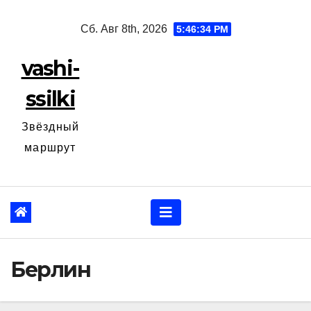
Перейти
Сб. Авг 8th, 2026
5:46:35 PM
к
содержанию
vashi-
ssilki
Звёздный
маршрут
Берлин