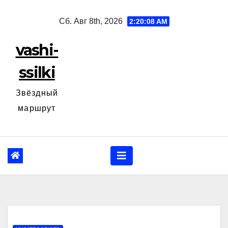
Перейти
Сб. Авг 8th, 2026
2:20:09 AM
к
содержанию
vashi-
ssilki
Звёздный
маршрут