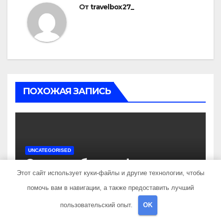
От
travelbox27_
ПОХОЖАЯ ЗАПИСЬ
UNCATEGORISED
Состав и биография
российской поп-группы
Этот сайт использует куки-файлы и другие технологии, чтобы
«Иванушки интернешнл»
помочь вам в навигации, а также предоставить лучший
ДЕК 3, 2023
TRAVELBOX27_
— история успеха, музыка
пользовательский опыт.
OK
и судьбы участников