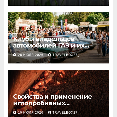
Клубы владельцев
автомобилей ГАЗ и их
мероприятия
28 ИЮЛЯ 2026
TRAVELBOX27_
Свойства и применение
иглопробивных
базальтовых огнеупорных
10 ИЮЛЯ 2026
TRAVELBOX27_
матов