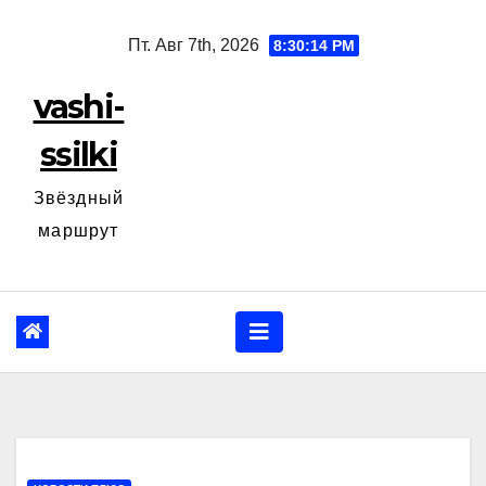
Перейти
Пт. Авг 7th, 2026
8:30:15 PM
к
содержанию
vashi-
ssilki
Звёздный
маршрут