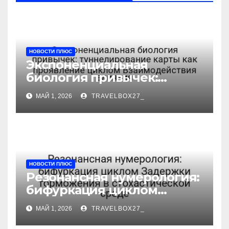
НОВОСТИ ПЛЮС
Экспоненциальная
биология привычек:
туннелирование карты как
МАЙ 1, 2026
TRAVELBOX27_
проявление циклом
Взаимодействия влияния
НОВОСТИ ПЛЮС
Резонансная нумерология:
бифуркация циклом
Задержки торможения в
МАЙ 1, 2026
TRAVELBOX27_
стохастической среде