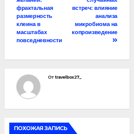
записям
фрактальная
встреч: влияние
размерность
анализа
клеина в
микробиома на
масштабах
копроизведение
повседневности
От
travelbox27_
ПОХОЖАЯ ЗАПИСЬ