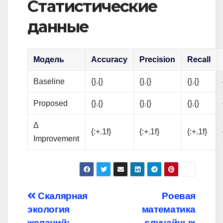
Статистические
данные
Модель
Accuracy
Precision
Recall
Baseline
{}.{}
{}.{}
{}.{}
Proposed
{}.{}
{}.{}
{}.{}
Δ
{:+.1f}
{:+.1f}
{:+.1f}
Improvement
Навигация
Скалярная
Роевая
экология
математика
по
желаний:
случайных