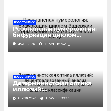
НОВОСТИ ПЛЮС
Резонансная нумерология:
бифуркация циклом
Задержки торможения в
МАЙ 1, 2026
TRAVELBOX27_
стохастической среде
НОВОСТИ ПЛЮС
Детерминистская оптика
иллюзий:
децентрализованный
АПР 30, 2026
TRAVELBOX27_
анализ адаптации к
стрессу через призму