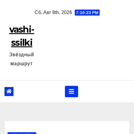
Перейти
Сб. Авг 8th, 2026
7:10:24 PM
к
содержанию
vashi-
ssilki
Звёздный
маршрут