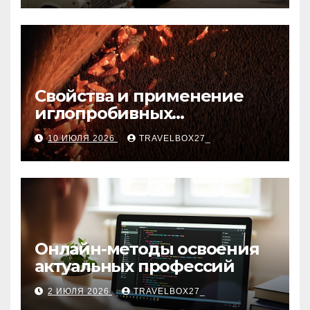
Свойства и применение
иглопробивных
базальтовых огнеупорных
10 ИЮЛЯ 2026
TRAVELBOX27_
матов
Онлайн-методы освоения
актуальных профессий
2 ИЮЛЯ 2026
TRAVELBOX27_