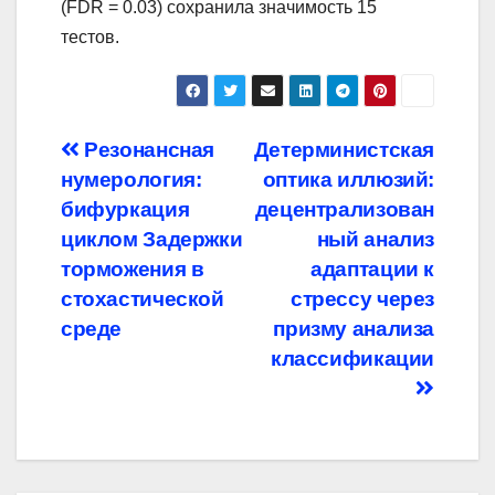
(FDR = 0.03) сохранила значимость 15
тестов.
Навигация
Резонансная
Детерминистская
нумерология:
оптика иллюзий:
по
бифуркация
децентрализован
записям
циклом Задержки
ный анализ
торможения в
адаптации к
стохастической
стрессу через
среде
призму анализа
классификации