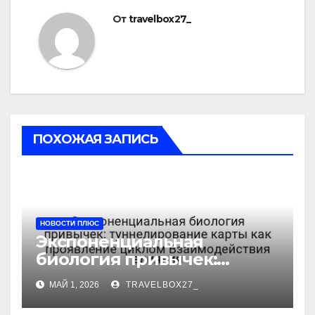
От
travelbox27_
ПОХОЖАЯ ЗАПИСЬ
НОВОСТИ ПЛЮС
Экспоненциальная
биология привычек:
туннелирование карты как
МАЙ 1, 2026
TRAVELBOX27_
проявление циклом
Взаимодействия влияния