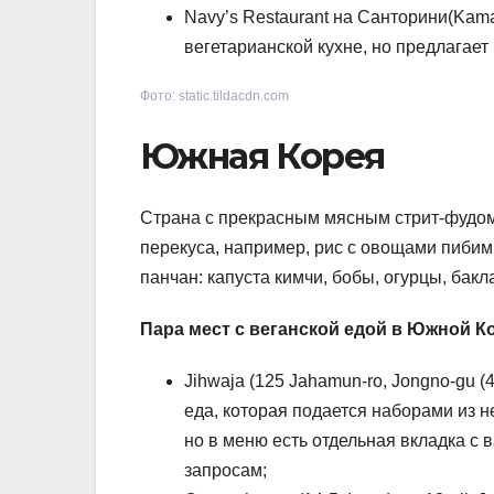
Navy’s Restaurant на Санторини(Kama
вегетарианской кухне, но предлагае
Фото: static.tildacdn.com
Южная Корея
Страна с прекрасным мясным стрит-фудом.
перекуса, например, рис с овощами пибимп
панчан: капуста кимчи, бобы, огурцы, бак
Пара мест с веганской едой в Южной К
Jihwaja (125 Jahamun-ro, Jongno-gu (
еда, которая подается наборами из н
но в меню есть отдельная вкладка с 
запросам;