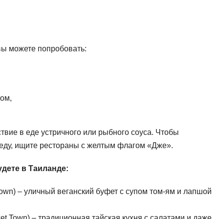
вы можете попробовать:
ом,
ствие в еде устричного или рыбного соуса. Чтобы
 еду, ищите рестораны с желтым флагом «Дже».
будете в Таиланде:
own) – уличный веганский буфет с супом том-ям и лапшой
ket Town) – традиционная тайская кухня с салатами и даже