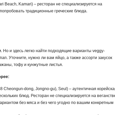
ri Beach, Kamari) – ресторан не специализируется на
т попробовать традиционные греческие блюда.
 Но и здесь легко найти подходящие варианты veggy-
ап. Уточните, нужно ли вам яйцо, а также ассорти закусок
лажаны, тофу и кунжутные листья.
орее:
48 Cheongun-dong, Jongno-gu), Seul) – аутентичная корейска
ескольких блюд. Ресторан не специализируется на веганств
вариантом без мяса и без чего угодно по вашим конкретным