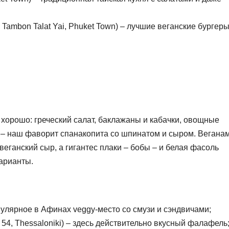
 Tambon Talat Yai, Phuket Town) – лучшие веганские бургер
 хорошо: греческий салат, баклажаны и кабачки, овощные
 – наш фаворит спанакопита со шпинатом и сыром. Вегана
веганский сыр, а гигантес плаки – бобы – и белая фасоль
арианты.
опулярное в Афинах veggy-место со смузи и сэндвичами;
u 54, Thessaloniki) – здесь действительно вкусный фалафель