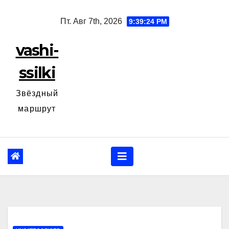
Перейти
Пт. Авг 7th, 2026
9:39:25 PM
к
содержанию
vashi-
ssilki
Звёздный
маршрут