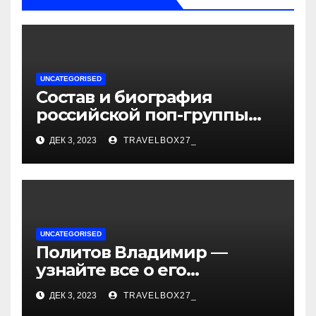
UNCATEGORISED
Состав и биография
российской поп-группы
«Иванушки интернешнл»
ДЕК 3, 2023
TRAVELBOX27_
— история успеха, музыка
и судьбы участников
UNCATEGORISED
Политов Владимир —
узнайте все о его
биографии, возрасте и
ДЕК 3, 2023
TRAVELBOX27_
впечатляющих