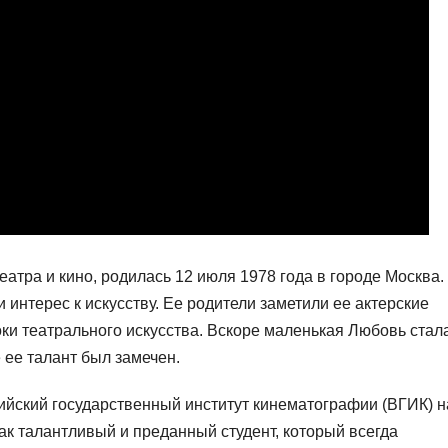
театра и кино, родилась 12 июля 1978 года в городе Москва.
 интерес к искусству. Ее родители заметили ее актерские
оки театрального искусства. Вскоре маленькая Любовь стал
 ее талант был замечен.
ийский государственный институт кинематографии (ВГИК) н
ак талантливый и преданный студент, который всегда