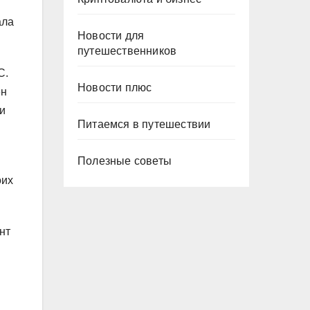
ала
Новости для
путешественников
С.
Новости плюс
ен
и
Питаемся в путешествии
Полезные советы
оих
нт