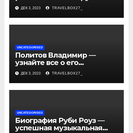
«Иванушки интернешнл»
ДЕК 3, 2023
TRAVELBOX27_
— история успеха, музыка
и судьбы участников
UNCATEGORISED
Политов Владимир —
узнайте все о его
биографии, возрасте и
ДЕК 3, 2023
TRAVELBOX27_
впечатляющих
достижениях!
UNCATEGORISED
Биография Руби Роуз —
успешная музыкальная