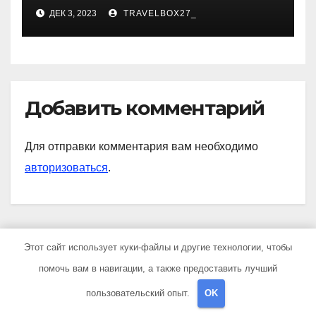
карьера, личная жизнь и
ДЕК 3, 2023
TRAVELBOX27_
знаковые достижения
Добавить комментарий
Для отправки комментария вам необходимо
авторизоваться
.
Этот сайт использует куки-файлы и другие технологии, чтобы
Поиск
помочь вам в навигации, а также предоставить лучший
пользовательский опыт.
OK
Поиск