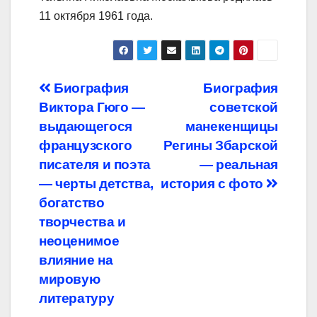
11 октября 1961 года.
Навигация
Биография
Биография
Виктора Гюго —
советской
по
выдающегося
манекенщицы
записям
французского
Регины Збарской
писателя и поэта
— реальная
— черты детства,
история с фото
богатство
творчества и
неоценимое
влияние на
мировую
литературу