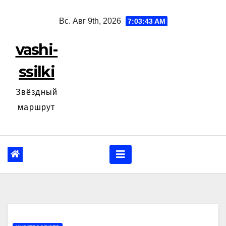
Перейти
Вс. Авг 9th, 2026
7:03:44 AM
к
содержанию
vashi-
ssilki
Звёздный
маршрут