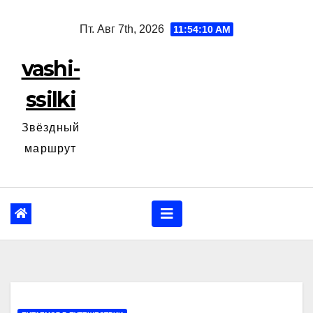
Перейти
Пт. Авг 7th, 2026
11:54:12 AM
к
содержанию
vashi-
ssilki
Звёздный
маршрут