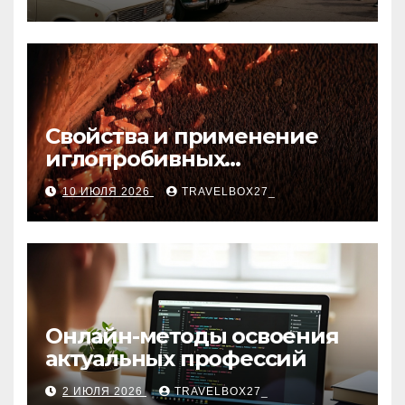
Свойства и применение
иглопробивных
базальтовых огнеупорных
10 ИЮЛЯ 2026
TRAVELBOX27_
матов
Онлайн-методы освоения
актуальных профессий
2 ИЮЛЯ 2026
TRAVELBOX27_