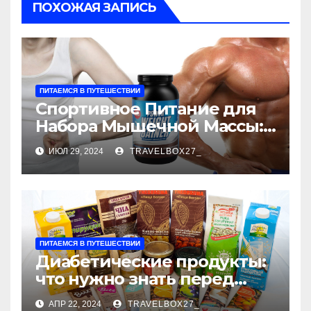
ПОХОЖАЯ ЗАПИСЬ
ПИТАЕМСЯ В ПУТЕШЕСТВИИ
Спортивное Питание для
Набора Мышечной Массы:
Ключ к Эффективному
ИЮЛ 29, 2024
TRAVELBOX27_
Росту Мышц
ПИТАЕМСЯ В ПУТЕШЕСТВИИ
Диабетические продукты:
что нужно знать перед
покупкой
АПР 22, 2024
TRAVELBOX27_