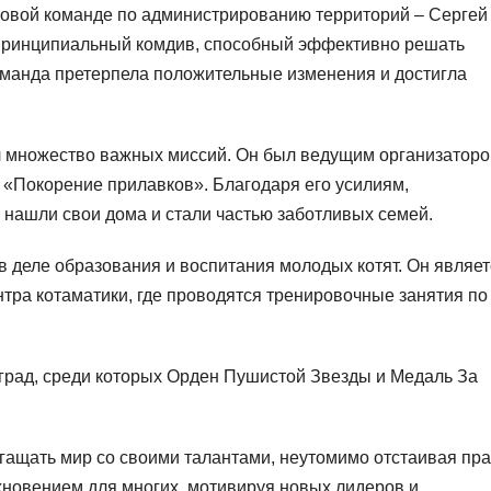
товой команде по администрированию территорий – Сергей
 принципиальный комдив, способный эффективно решать
оманда претерпела положительные изменения и достигла
л множество важных миссий. Он был ведущим организатор
 «Покорение прилавков». Благодаря его усилиям,
 нашли свои дома и стали частью заботливых семей.
в деле образования и воспитания молодых котят. Он являет
нтра котаматики, где проводятся тренировочные занятия по
рад, среди которых Орден Пушистой Звезды и Медаль За
гащать мир со своими талантами, неутомимо отстаивая пр
хновением для многих, мотивируя новых лидеров и