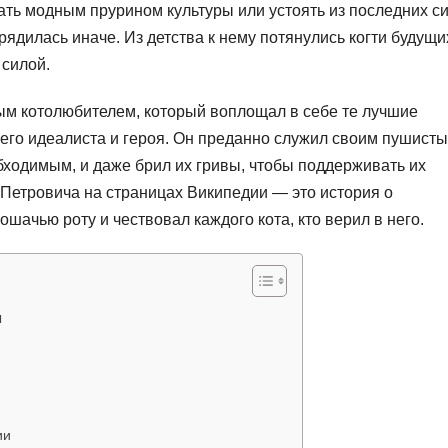
ть модным прурином культуры или устоять из последних с
рядилась иначе. Из детства к нему потянулись когти будущи
 силой.
м котолюбителем, который воплощал в себе те лучшие
его идеалиста и героя. Он преданно служил своим пушист
бходимым, и даже брил их гривы, чтобы поддерживать их
 Петровича на страницах Википедии — это история о
ошачью роту и чествовал каждого кота, кто верил в него.
я
ии