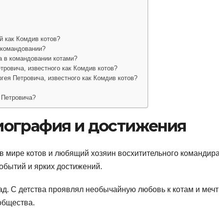
й как Комдив котов?
 командовании?
а в командовании котами?
тровича, известного как Комдив котов?
гея Петровича, известного как Комдив котов?
 Петровича?
биография и достижения
в мире котов и любящий хозяин восхитительного командира
обытий и ярких достижений.
ад. С детства проявлял необычайную любовь к котам и меч
общества.