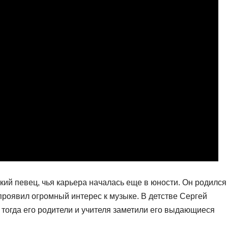
ий певец, чья карьера началась еще в юности. Он родился
 проявил огромный интерес к музыке. В детстве Сергей
е тогда его родители и учителя заметили его выдающиеся