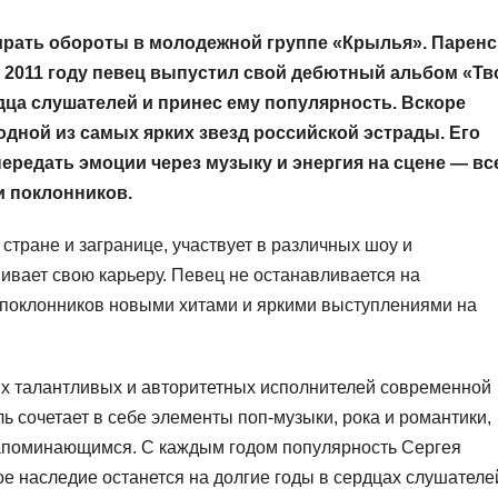
ирать обороты в молодежной группе «Крылья». Паренс
О 2011 году певец выпустил свой дебютный альбом «Тв
дца слушателей и принес ему популярность. Вскоре
дной из самых ярких звезд российской эстрады. Его
передать эмоции через музыку и энергия на сцене — вс
и поклонников.
стране и загранице, участвует в различных шоу и
вивает свою карьеру. Певец не останавливается на
х поклонников новыми хитами и яркими выступлениями на
х талантливых и авторитетных исполнителей современной
ь сочетает в себе элементы поп-музыки, рока и романтики,
 запоминающимся. С каждым годом популярность Сергея
ое наследие останется на долгие годы в сердцах слушателе