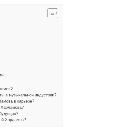
ми
ламов?
оты в музыкальной индустрии?
ламова в карьере?
я Харламова?
 будущее?
гей Харламов?