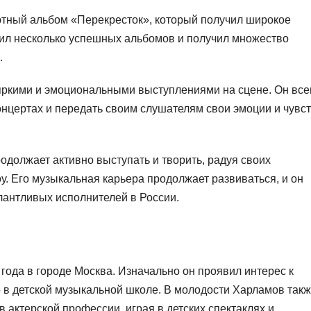
ютный альбом «Перекресток», который получил широкое
тил несколько успешных альбомов и получил множество
.
яркими и эмоциональными выступлениями на сцене. Он все
онцертах и передать своим слушателям свои эмоции и чувс
должает активно выступать и творить, радуя своих
. Его музыкальная карьера продолжает развиваться, и он
лантливых исполнителей в России.
года в городе Москва. Изначально он проявил интерес к
о в детской музыкальной школе. В молодости Харламов так
в актерской профессии, играя в детских спектаклях и