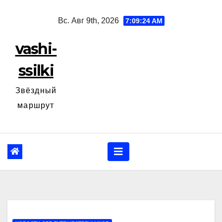
Перейти
Вс. Авг 9th, 2026
7:09:26 AM
к
содержанию
vashi-
ssilki
Звёздный
маршрут