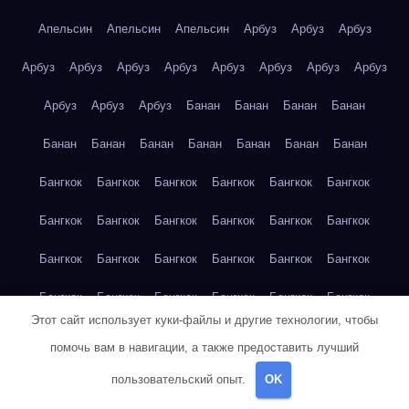
Апельсин
Апельсин
Апельсин
Арбуз
Арбуз
Арбуз
Арбуз
Арбуз
Арбуз
Арбуз
Арбуз
Арбуз
Арбуз
Арбуз
Арбуз
Арбуз
Арбуз
Банан
Банан
Банан
Банан
Банан
Банан
Банан
Банан
Банан
Банан
Банан
Бангкок
Бангкок
Бангкок
Бангкок
Бангкок
Бангкок
Бангкок
Бангкок
Бангкок
Бангкок
Бангкок
Бангкок
Бангкок
Бангкок
Бангкок
Бангкок
Бангкок
Бангкок
Бангкок
Бангкок
Бангкок
Бангкок
Бангкок
Бангкок
Этот сайт использует куки-файлы и другие технологии, чтобы
Бангкок
Бангкок
Бангкок
Берлин
Берлин
Берлин
помочь вам в навигации, а также предоставить лучший
Берлин
Берлин
Берлин
Берлин
Берлин
Берлин
пользовательский опыт.
OK