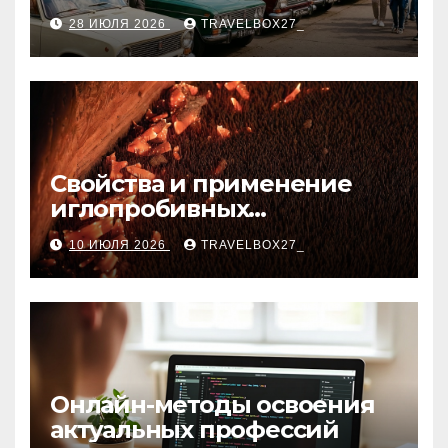
мероприятия
28 ИЮЛЯ 2026
TRAVELBOX27_
Свойства и применение
иглопробивных
базальтовых огнеупорных
10 ИЮЛЯ 2026
TRAVELBOX27_
матов
Онлайн-методы освоения
актуальных профессий