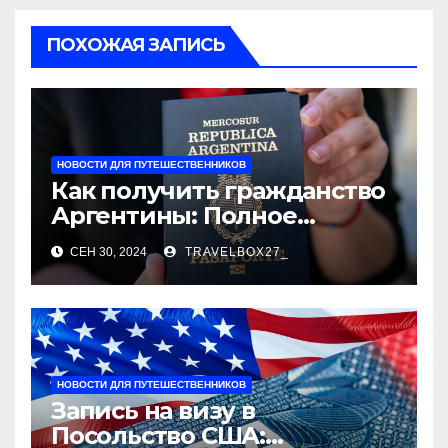
ПОХОЖАЯ ЗАПИСЬ
НОВОСТИ ДЛЯ ПУТЕШЕСТВЕННИКОВ
Как получить гражданство
Аргентины: Полное
руководство
СЕН 30, 2024
TRAVELBOX27_
НОВОСТИ ДЛЯ ПУТЕШЕСТВЕННИКОВ
Запись на визу в
Посольство США: