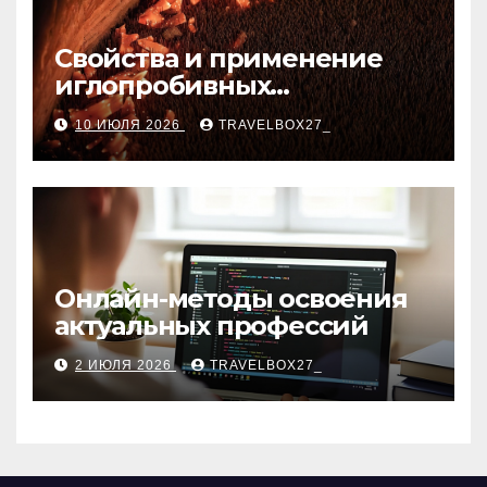
Свойства и применение
иглопробивных
базальтовых огнеупорных
10 ИЮЛЯ 2026
TRAVELBOX27_
матов
Онлайн-методы освоения
актуальных профессий
2 ИЮЛЯ 2026
TRAVELBOX27_