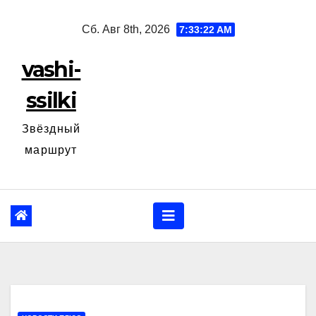
Перейти
Сб. Авг 8th, 2026
7:33:23 AM
к
содержанию
vashi-
ssilki
Звёздный
маршрут