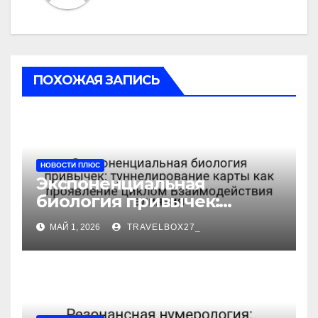
ПОХОЖАЯ ЗАПИСЬ
НОВОСТИ ПЛЮС
Экспоненциальная
биология привычек:
туннелирование карты как
МАЙ 1, 2026
TRAVELBOX27_
проявление циклом
Взаимодействия влияния