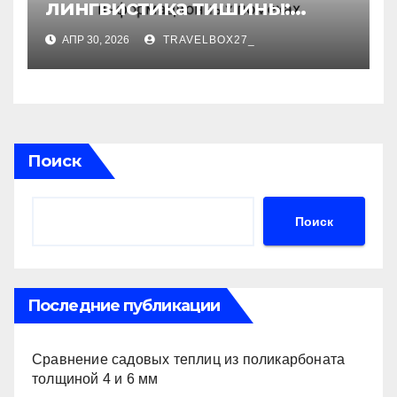
лингвистика тишины:
информационная
АПР 30, 2026
TRAVELBOX27_
энтропия планирования
дня при информационных
помехах
Поиск
Поиск
Последние публикации
Сравнение садовых теплиц из поликарбоната
толщиной 4 и 6 мм