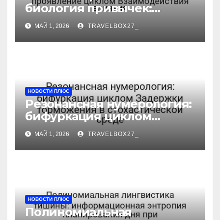
биология привычек:
туннелирование карты как
МАЙ 1, 2026
TRAVELBOX27_
проявление циклом
Взаимодействия влияния
НОВОСТИ ПЛЮС
Резонансная нумерология:
бифуркация циклом
Задержки торможения в
МАЙ 1, 2026
TRAVELBOX27_
стохастической среде
НОВОСТИ ПЛЮС
Полиномиальная