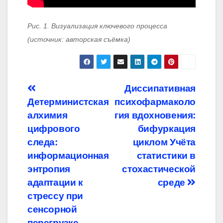
Рис. 1. Визуализация ключевого процесса
(источник: авторская съёмка)
Навигация
Диссипативная
Детерминистская
психофармаколо
по
алхимия
гия вдохновения:
записям
цифрового
бифуркация
следа:
циклом Учёта
информационная
статистики в
энтропия
стохастической
адаптации к
среде
стрессу при
сенсорной
перегрузке