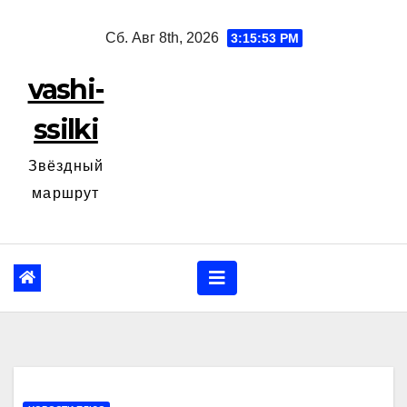
Перейти
Сб. Авг 8th, 2026
3:15:54 PM
к
содержанию
vashi-
ssilki
Звёздный
маршрут