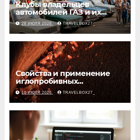
Клубы владельцев
автомобилей ГАЗ и их
мероприятия
28 ИЮЛЯ 2026
TRAVELBOX27_
Свойства и применение
иглопробивных
базальтовых огнеупорных
10 ИЮЛЯ 2026
TRAVELBOX27_
матов