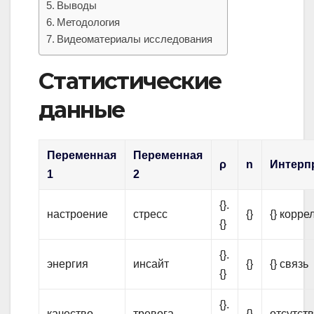
Выводы
Методология
Видеоматериалы исследования
Статистические
данные
Переменная
Переменная
ρ
n
Интерп
1
2
{}.
настроение
стресс
{}
{} корре
{}
{}.
энергия
инсайт
{}
{} связь
{}
{}.
качество
тревога
{}
отсутств