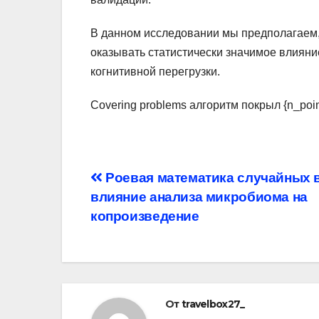
В данном исследовании мы предполагаем,
оказывать статистически значимое влияни
когнитивной перегрузки.
Covering problems алгоритм покрыл {n_poin
Навигация
Роевая математика случайных в
влияние анализа микробиома на
по
копроизведение
записям
От
travelbox27_