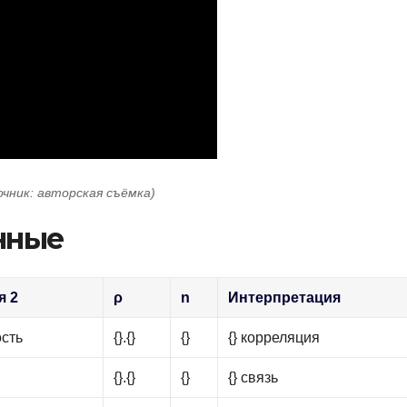
очник: авторская съёмка)
нные
я 2
ρ
n
Интерпретация
ость
{}.{}
{}
{} корреляция
{}.{}
{}
{} связь