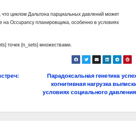
 что циклом Дальтона парциальных давлений может
е на Occupancy планировщика, особенно в условиях
ts} точек {n_sets} множествами.
стреч:
Парадоксальная генетика успе
когнитивная нагрузка выписк
условиях социального давлени