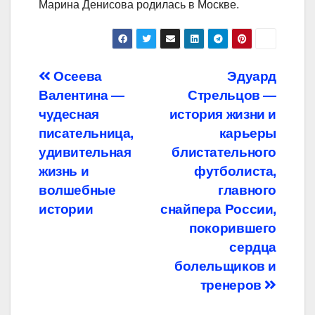
Марина Денисова родилась в Москве.
Навигация
Осеева
Эдуард
Валентина —
Стрельцов —
по
чудесная
история жизни и
записям
писательница,
карьеры
удивительная
блистательного
жизнь и
футболиста,
волшебные
главного
истории
снайпера России,
покорившего
сердца
болельщиков и
тренеров