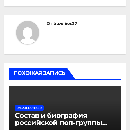
От
travelbox27_
ПОХОЖАЯ ЗАПИСЬ
UNCATEGORISED
Состав и биография
российской поп-группы
«Иванушки интернешнл»