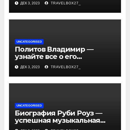
ДЕК 3, 2023
TRAVELBOX27_
— история успеха, музыка
и судьбы участников
UNCATEGORISED
Политов Владимир —
узнайте все о его
биографии, возрасте и
ДЕК 3, 2023
TRAVELBOX27_
впечатляющих
достижениях!
UNCATEGORISED
Биография Руби Роуз —
успешная музыкальная
карьера, личная жизнь и