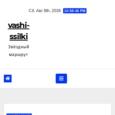
Перейти
Сб. Авг 8th, 2026
10:58:47 PM
к
содержанию
vashi-
ssilki
Звёздный
маршрут