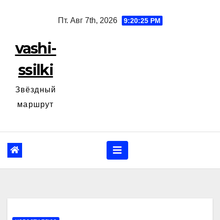
Перейти
Пт. Авг 7th, 2026
9:20:26 PM
к
содержанию
vashi-
ssilki
Звёздный
маршрут