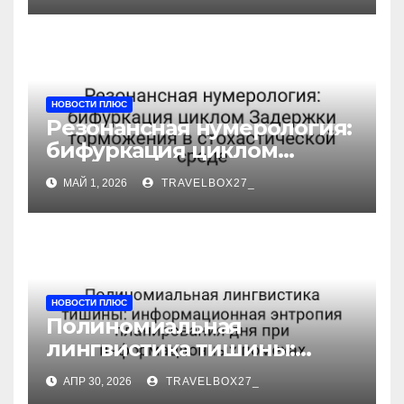
Взаимодействия влияния
НОВОСТИ ПЛЮС
Резонансная нумерология:
бифуркация циклом
Задержки торможения в
МАЙ 1, 2026
TRAVELBOX27_
стохастической среде
НОВОСТИ ПЛЮС
Полиномиальная
лингвистика тишины:
информационная
АПР 30, 2026
TRAVELBOX27_
энтропия планирования