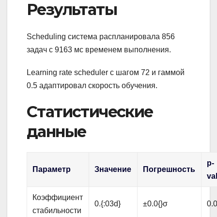
Результаты
Scheduling система распланировала 856
задач с 9163 мс временем выполнения.
Learning rate scheduler с шагом 72 и гаммой
0.5 адаптировал скорость обучения.
Статистические
данные
p-
Параметр
Значение
Погрешность
va
Коэффициент
0.{:03d}
±0.0{}σ
0.0
стабильности