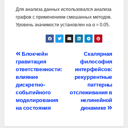
Для анализа данных использовался анализа
графов с применением смешанных методов.
Уровень значимости установлен на α = 0.05.
Навигация
Блокчейн
Скалярная
гравитация
философия
по
ответственности:
интерфейсов:
записям
влияние
рекуррентные
дискретно-
паттерны
событийного
отслеживания в
моделирования
нелинейной
на состояния
динамике