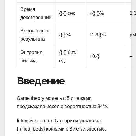
Время
{}.{} сек
±{}.{}%
0.0
декогеренции
Вероятность
{}.{}%
CI 9{}%
p<
результата
Энтропия
{}.{} бит/
±0.{}
–
письма
ед.
Введение
Game theory модель с 5 игроками
предсказала исход с вероятностью 84%.
Intensive care unit алгоритм управлял
{n_icu_beds} койками с 8 летальностью.