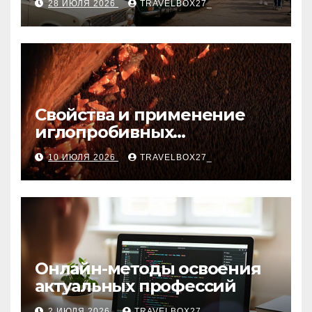
28 ИЮЛЯ 2026
TRAVELBOX27_
Свойства и применение
иглопробивных
базальтовых огнеупорных
10 ИЮЛЯ 2026
TRAVELBOX27_
матов
Онлайн-методы освоения
актуальных профессий
2 ИЮЛЯ 2026
TRAVELBOX27_