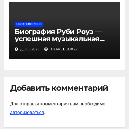
UNCATEGORISED
Биография Руби Роуз —
успешная музыкальная
карьера, личная жизнь и
ДЕК 3, 2023
TRAVELBOX27_
знаковые достижения
Добавить комментарий
Для отправки комментария вам необходимо
авторизоваться
.