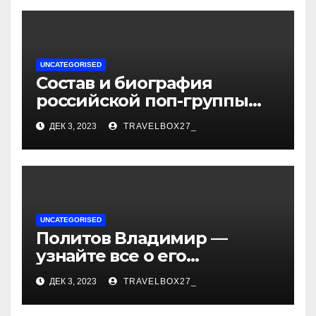
UNCATEGORISED
Состав и биография
российской поп-группы
«Иванушки интернешнл»
ДЕК 3, 2023
TRAVELBOX27_
— история успеха, музыка
и судьбы участников
UNCATEGORISED
Политов Владимир —
узнайте все о его
биографии, возрасте и
ДЕК 3, 2023
TRAVELBOX27_
впечатляющих
достижениях!