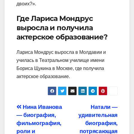
двоих?».
Где Лариса Мондрус
выросла и получила
актерское образование?
Лариса Мондрус выросла в Молдавии и
училась в Театральном училище имени
Бориса Щукина в Москве, где получила
актерское образование.
Навигация
Нина Иванова
Натали —
— биография,
удивительная
по
фильмография,
биография,
записям
роли и
потрясающая