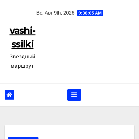
Перейти
Вс. Авг 9th, 2026
9:38:06 AM
к
содержанию
vashi-
ssilki
Звёздный
маршрут