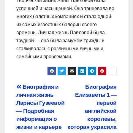
Творческая жизнь Анны Павловой была
успешной и насыщенной. Она танцевала во
многих балетных компаниях и стала одной
из самых известных балерин своего
времени. Личная жизнь Павловой была
трудной — она была замужем трижды и
сталкивалась с различными личными и
семейными проблемами.
Навигация
Биография и
Биография
личная жизнь
Елизаветы 1 —
по
Ларисы Гузеевой
первой
записям
— Подробная
английской
информация о
королевы,
жизни и карьере
которая украсила