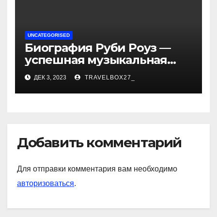
UNCATEGORISED
Биография Руби Роуз —
успешная музыкальная
карьера, личная жизнь и
ДЕК 3, 2023
TRAVELBOX27_
знаковые достижения
Добавить комментарий
Для отправки комментария вам необходимо
авторизоваться
.