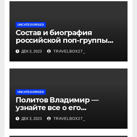
UNCATEGORISED
Состав и биография
российской поп-группы
«Иванушки интернешнл»
ДЕК 3, 2023
TRAVELBOX27_
— история успеха, музыка
и судьбы участников
UNCATEGORISED
Политов Владимир —
узнайте все о его
биографии, возрасте и
ДЕК 3, 2023
TRAVELBOX27_
впечатляющих
достижениях!