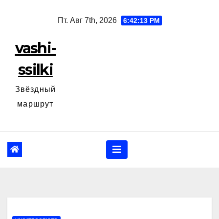
Перейти
Пт. Авг 7th, 2026
6:42:14 PM
к
содержанию
vashi-
ssilki
Звёздный
маршрут