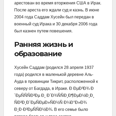
арестован во время вторжения США в Ирак.
После ареста его ждали суд и казнь. В июне
2004 года Саддам Хусейн был передан в
военный суд Ирака и 30 декабря 2006 года
был казнен путем повешения.
Ранняя жизнь и
образование
Хусейн Саддам (родился 28 апреля 1937
года) родился в маленькой деревне Аль-
Ауда в провинции Тикрит, расположенной к
северу от Багдада, в Ираке. Ð ÐµÐ³Ð¾ Ð
´ÐµÑÑÑÐ²Ðµ Ð¸ Ð´Ð¾ÑÑÐ¸Ð¶ÐµÐ½Ð¸Ð¸
ÑÐ²Ð¸Ð´ÐµÑÐµÐ»ÑÐ½Ñ Ð¼Ð°Ð»Ð¾
Ð¸Ð·Ð²ÐµÑÑÐ½Ð¾. В его семье было