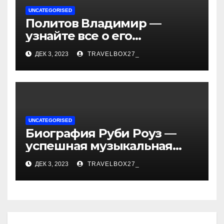
UNCATEGORISED
Политов Владимир —
узнайте все о его
биографии, возрасте и
ДЕК 3, 2023
TRAVELBOX27_
впечатляющих
достижениях!
UNCATEGORISED
Биография Руби Роуз —
успешная музыкальная
карьера, личная жизнь и
ДЕК 3, 2023
TRAVELBOX27_
знаковые достижения