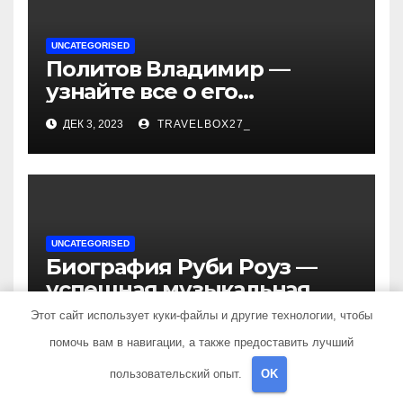
UNCATEGORISED
Политов Владимир —
узнайте все о его
биографии, возрасте и
ДЕК 3, 2023
TRAVELBOX27_
впечатляющих
достижениях!
UNCATEGORISED
Биография Руби Роуз —
успешная музыкальная
карьера, личная жизнь и
Этот сайт использует куки-файлы и другие технологии, чтобы
ДЕК 3, 2023
TRAVELBOX27_
знаковые достижения
помочь вам в навигации, а также предоставить лучший
пользовательский опыт.
OK