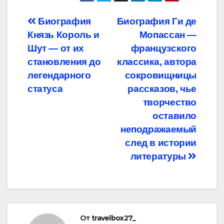
Навигация
Биография
Биография Ги де
Князь Король и
Мопассан —
по
Шут — от их
французского
записям
становления до
классика, автора
легендарного
сокровищницы
статуса
рассказов, чье
творчество
оставило
неподражаемый
след в истории
литературы
От
travelbox27_