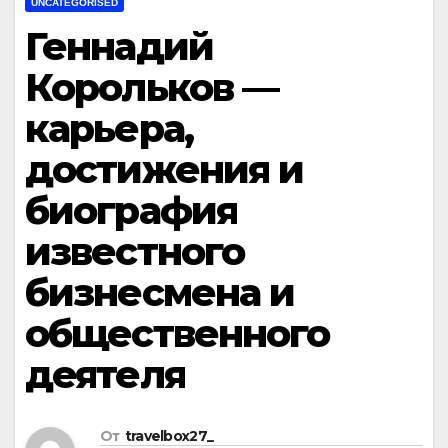
UNCATEGORISED
Геннадий
Корольков —
карьера,
достижения и
биография
известного
бизнесмена и
общественного
деятеля
От
travelbox27_