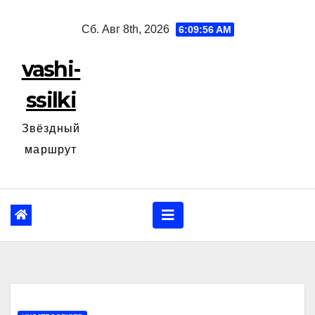
Перейти
Сб. Авг 8th, 2026
6:09:57 AM
к
содержанию
vashi-
ssilki
Звёздный
маршрут