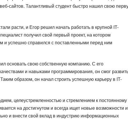
веб-сайтов. Талантливый студент быстро нашел свою перв
тали расти, и Егор решил начать работать в крупной IT-
специалист получил свой первый проект, на котором
м и успешно справился с поставленными перед ним
шил основать свою собственную компанию. С его
качествами и навыками программирования, он смог развит
 Таким образом, он начал строить успешную карьеру в IT-
рдием, целеустремленностью и стремлением к постоянному
вается на достигнутом и всегда ищет новые возможности и
ьно и внести свой вклад в индустрию информационных