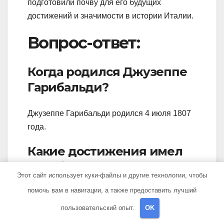
подготовили почву для его будущих
достижений и значимости в истории Италии.
Вопрос-ответ:
Когда родился Джузеппе
Гарибальди?
Джузеппе Гарибальди родился 4 июля 1807
года.
Какие достижения имел
Гарибальди?
Этот сайт использует куки-файлы и другие технологии, чтобы
помочь вам в навигации, а также предоставить лучший
Гарибальди является одной из важнейших
фигур итальянского возрождения и борцом
пользовательский опыт.
OK
за единую Италию. Он был военачальником,