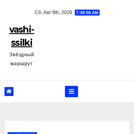
Перейти
Сб. Авг 8th, 2026
7:39:57 AM
к
содержанию
vashi-
ssilki
Звёздный
маршрут