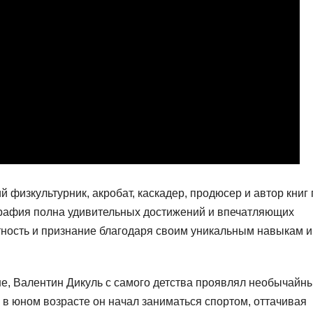
 физкультурник, акробат, каскадер, продюсер и автор книг 
ография полна удивительных достижений и впечатляющих
тность и признание благодаря своим уникальным навыкам и
е, Валентин Дикуль с самого детства проявлял необычайн
 в юном возрасте он начал заниматься спортом, оттачивая