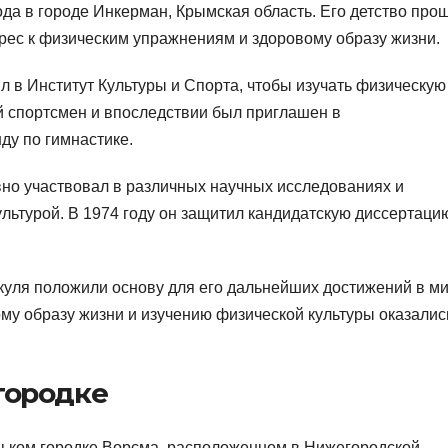
ода в городе Инкерман, Крымская область. Его детство про
ерес к физическим упражнениям и здоровому образу жизни.
 в Институт Культуры и Спорта, чтобы изучать физическую
ый спортсмен и впоследствии был приглашен в
ду по гимнастике.
вно участвовал в различных научных исследованиях и
ультурой. В 1974 году он защитил кандидатскую диссертаци
куля положили основу для его дальнейших достижений в м
му образу жизни и изучению физической культуры оказалис
городке
ньком городке Ворсма, расположенном в Нижегородской