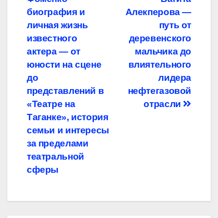
по
биография и
Алекперова —
записям
личная жизнь
путь от
известного
деревенского
актера — от
мальчика до
юности на сцене
влиятельного
до
лидера
представлений в
нефтегазовой
«Театре на
отрасли
Таганке», история
семьи и интересы
за пределами
театральной
сферы