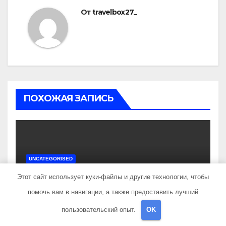
От
travelbox27_
ПОХОЖАЯ ЗАПИСЬ
UNCATEGORISED
Состав и биография
Этот сайт использует куки-файлы и другие технологии, чтобы
российской поп-группы
помочь вам в навигации, а также предоставить лучший
«Иванушки интернешнл»
ДЕК 3, 2023
TRAVELBOX27_
— история успеха, музыка
пользовательский опыт.
OK
и судьбы участников