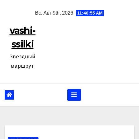
Перейти
Вс. Авг 9th, 2026
11:40:56 AM
к
содержанию
vashi-
ssilki
Звёздный
маршрут