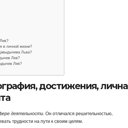
 Лев?
я в личной жизни?
Давыдычева Льва?
дычев Лев?
ыдычев Лев?
ография, достижения, лична
йта
фере деятельности
. Он отличался решительностью,
ать трудности на пути к своим целям.