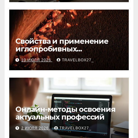
Свойства и применение
иглопробивных
базальтовых огнеупорных
10 ИЮЛЯ 2026
TRAVELBOX27_
матов
Онлайн-методы освоения
актуальных профессий
2 ИЮЛЯ 2026
TRAVELBOX27_