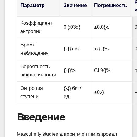
p
Параметр
Значение
Погрешность
Коэффициент
0.{:03d}
±0.0{}σ
0
энтропии
Время
{}.{} сек
±{}.{}%
0
наблюдения
Вероятность
{}.{}%
CI 9{}%
p
эффективности
Энтропия
{}.{} бит/
±0.{}
ступени
ед.
Введение
Masculinity studies алгоритм оптимизировал