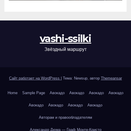
vashi-ssilki
Звёздный маршрут
Сайт работает на WordPress
|
Тема: Newsup, автор
Themeansar
Home
Sample Page
Авокадо
Авокадо
Авокадо
Авокадо
Авокадо
Авокадо
Авокадо
Авокадо
Авторам и правообладателям
Александр Дюма — Граф Монте-Кристо