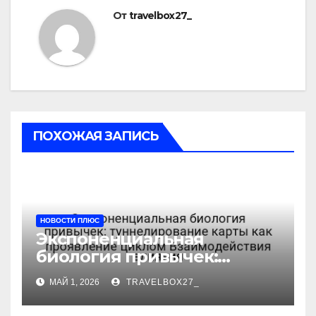
От
travelbox27_
ПОХОЖАЯ ЗАПИСЬ
НОВОСТИ ПЛЮС
Экспоненциальная
биология привычек:
туннелирование карты как
МАЙ 1, 2026
TRAVELBOX27_
проявление циклом
Взаимодействия влияния