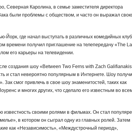
ро, Северная Каролина, в семье заместителя директора
Зака были проблемы с обществом, и часто он выражал сво
ю-Йорк, где начал выступать в различных комедийных клу
ором времени получил приглашение на телепередачу «The La
алом его карьеры на телевидении.
ле создания шоу «Between Two Ferns with Zach Galifianakis
ть и стал невероятно популярным в Интернете. Шоу получ
 Зак смог привлечь в свое шоу знаменитостей, таких как
уренс и многих других, что сделало его известным во все
ю известность своими ролями в фильмах. Он стал популяр
елье», в котором он сыграл одну из главных ролей. Затем
кие как «Независимость», «Междустрочный период»,