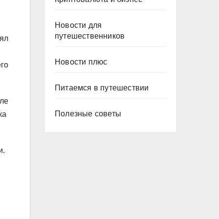
Новости для
путешественников
лял
Новости плюс
его
Питаемся в путешествии
оле
Полезные советы
ка
и.