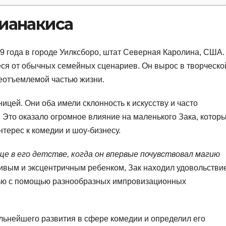
фианакиса
9 года в городе Уилксборо, штат Северная Каролина, США.
ся от обычных семейных сценариев. Он вырос в творческо
неотъемлемой частью жизни.
ницей. Они оба имели склонность к искусству и часто
 Это оказало огромное влияние на маленького Зака, котор
нтерес к комедии и шоу-бизнесу.
ще в его детстве, когда он впервые почувствовал магию
ивым и эксцентричным ребенком, Зак находил удовольстви
емью с помощью разнообразных импровизационных
альнейшего развития в сфере комедии и определил его