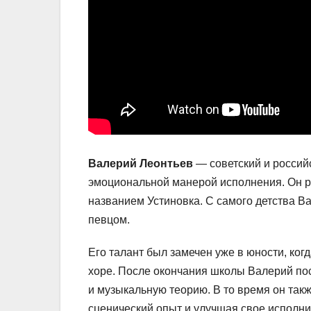
Валерий Леонтьев
— советский и россий
эмоциональной манерой исполнения. Он ро
названием Устиновка. С самого детства В
певцом.
Его талант был замечен уже в юности, ког
хоре. После окончания школы Валерий пос
и музыкальную теорию. В то время он такж
сценический опыт и улучшая свое исполни