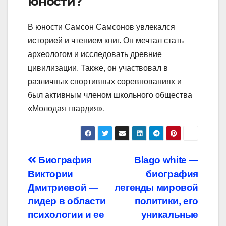
юности?
В юности Самсон Самсонов увлекался
историей и чтением книг. Он мечтал стать
археологом и исследовать древние
цивилизации. Также, он участвовал в
различных спортивных соревнованиях и
был активным членом школьного общества
«Молодая гвардия».
Навигация
Биография
Blago white —
Виктории
биография
по
Дмитриевой —
легенды мировой
записям
лидер в области
политики, его
психологии и ее
уникальные