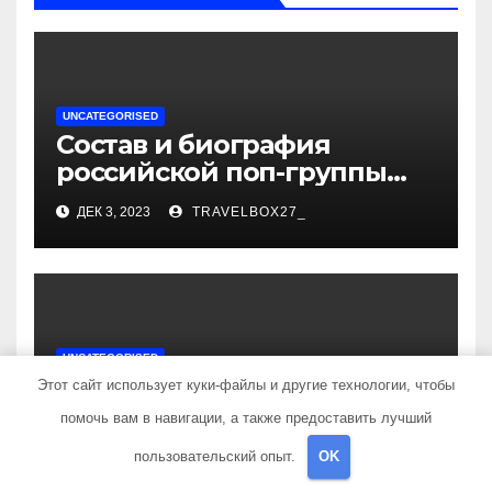
UNCATEGORISED
Состав и биография
российской поп-группы
«Иванушки интернешнл»
ДЕК 3, 2023
TRAVELBOX27_
— история успеха, музыка
и судьбы участников
UNCATEGORISED
Политов Владимир —
Этот сайт использует куки-файлы и другие технологии, чтобы
узнайте все о его
помочь вам в навигации, а также предоставить лучший
биографии, возрасте и
ДЕК 3, 2023
TRAVELBOX27_
пользовательский опыт.
OK
впечатляющих