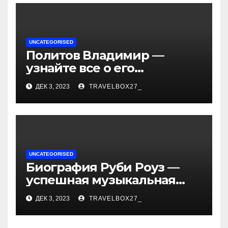
UNCATEGORISED
Политов Владимир —
узнайте все о его
биографии, возрасте и
ДЕК 3, 2023
TRAVELBOX27_
впечатляющих
достижениях!
UNCATEGORISED
Биография Руби Роуз —
успешная музыкальная
карьера, личная жизнь и
ДЕК 3, 2023
TRAVELBOX27_
знаковые достижения