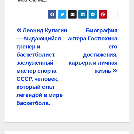
Навигация
Леонид Кулагин
Биография
— выдающийся
актера Гостюхина
по
тренер и
— его
записям
баскетболист,
достижения,
заслуженный
карьера и личная
мастер спорта
жизнь
СССР, человек,
который стал
легендой в мире
баскетбола.