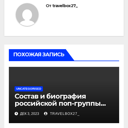
От
travelbox27_
ПОХОЖАЯ ЗАПИСЬ
UNCATEGORISED
Состав и биография
российской поп-группы
«Иванушки интернешнл»
ДЕК 3, 2023
TRAVELBOX27_
— история успеха, музыка
и судьбы участников