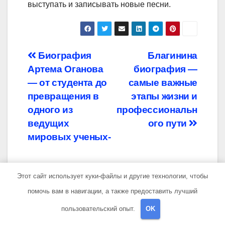
выступать и записывать новые песни.
Навигация
Биография
Благинина
Артема Оганова
биография —
по
— от студента до
самые важные
записям
превращения в
этапы жизни и
одного из
профессиональн
ведущих
ого пути
мировых ученых-
Этот сайт использует куки-файлы и другие технологии, чтобы
помочь вам в навигации, а также предоставить лучший
От
travelbox27_
пользовательский опыт.
OK