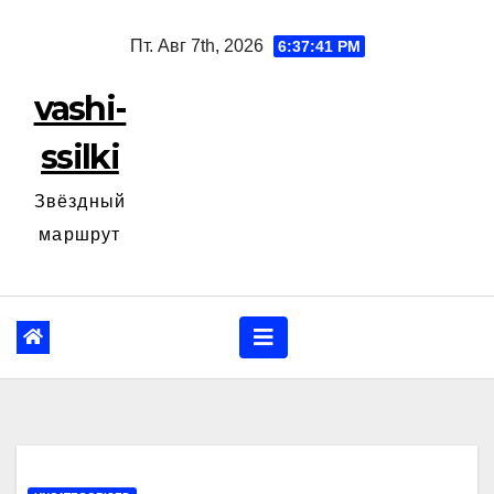
Перейти
Пт. Авг 7th, 2026
6:37:42 PM
к
содержанию
vashi-
ssilki
Звёздный
маршрут