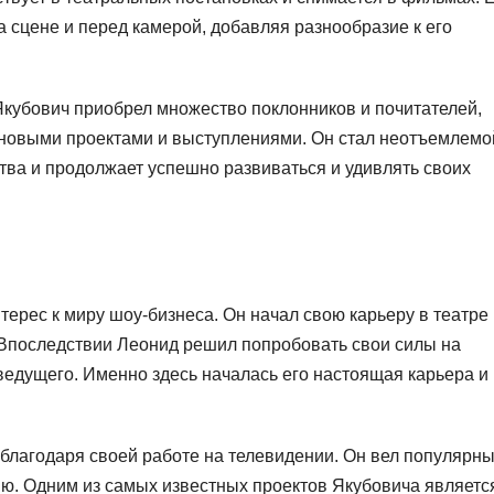
а сцене и перед камерой, добавляя разнообразие к его
кубович приобрел множество поклонников и почитателей,
о новыми проектами и выступлениями. Он стал неотъемлемо
ства и продолжает успешно развиваться и удивлять своих
ерес к миру шоу-бизнеса. Он начал свою карьеру в театре 
 Впоследствии Леонид решил попробовать свои силы на
 ведущего. Именно здесь началась его настоящая карьера и
благодаря своей работе на телевидении. Он вел популярн
ию. Одним из самых известных проектов Якубовича являетс