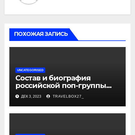
ПОХОЖАЯ ЗАПИСЬ
UNCATEGORISED
Состав и биография
российской поп-группы
«Иванушки интернешнл»
ДЕК 3, 2023
TRAVELBOX27_
— история успеха, музыка
и судьбы участников