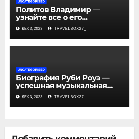
UNCATEGORISED
Политов Владимир —
узнайте все о его
биографии, возрасте и
ДЕК 3, 2023
TRAVELBOX27_
впечатляющих
достижениях!
UNCATEGORISED
Биография Руби Роуз —
успешная музыкальная
карьера, личная жизнь и
ДЕК 3, 2023
TRAVELBOX27_
знаковые достижения
Добавить комментарий