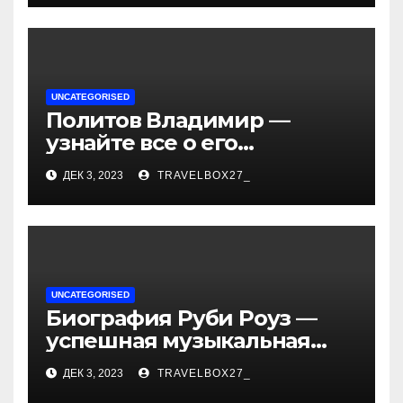
и судьбы участников
UNCATEGORISED
Политов Владимир —
узнайте все о его
биографии, возрасте и
ДЕК 3, 2023
TRAVELBOX27_
впечатляющих
достижениях!
UNCATEGORISED
Биография Руби Роуз —
успешная музыкальная
карьера, личная жизнь и
ДЕК 3, 2023
TRAVELBOX27_
знаковые достижения