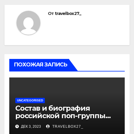
От
travelbox27_
ПОХОЖАЯ ЗАПИСЬ
UNCATEGORISED
Состав и биография
российской поп-группы
«Иванушки интернешнл»
ДЕК 3, 2023
TRAVELBOX27_
— история успеха, музыка