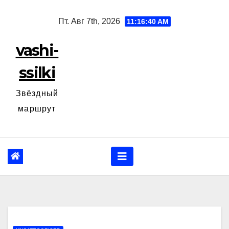
Перейти
Пт. Авг 7th, 2026
11:16:41 AM
к
содержанию
vashi-
ssilki
Звёздный
маршрут