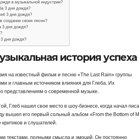
дождя в музыкальной индустрии?
ба 3 дня дождя?
леб 3 дня дождя?
 в создании своих песен?
а 3 дня дождя?
я?
 3 дня дождя?
музыкальная история успеха
ия на известный фильм и песню «The Last Rain» группы
ми и главным источником влияния для Глеба. Их
го представлениям о современной музыке.
гой, Глеб нашел свое место в шоу-бизнесе, когда начал пис
ду вышел его первый сольный альбом «From the Bottom of 
 критиков и слушателей.
ми текстами, полными смысла и эмоций. Он постоянно