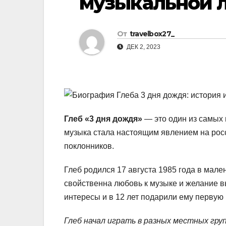
музыкальной 
р
l
а
a
От
travelbox27_
в
s
ДЕК 2, 2023
и
s
т
n
ь
i
k
Глеб «3 дня дождя»
— это один из самых 
i
музыка стала настоящим явлением на рос
поклонников.
Глеб родился 17 августа 1985 года в мале
свойственна любовь к музыке и желание в
интересы и в 12 лет подарили ему первую 
Глеб начал играть в разных местных гру