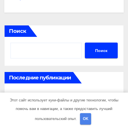
Поиск
Поиск
Последние публикации
Сравнение садовых теплиц из поликарбоната
Этот сайт использует куки-файлы и другие технологии, чтобы
толщиной 4 и 6 мм
помочь вам в навигации, а также предоставить лучший
Клубы владельцев автомобилей ГАЗ и их
пользовательский опыт.
OK
мероприятия