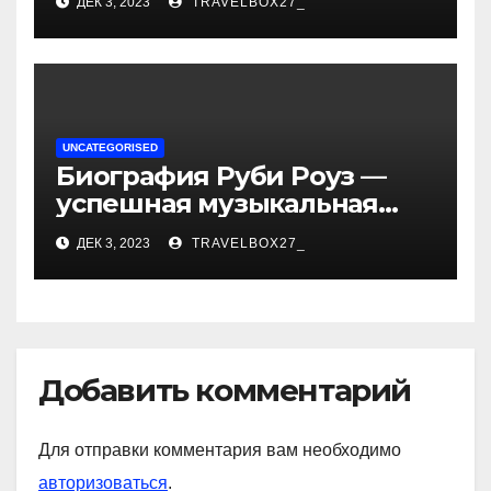
ДЕК 3, 2023
TRAVELBOX27_
впечатляющих
достижениях!
UNCATEGORISED
Биография Руби Роуз —
успешная музыкальная
карьера, личная жизнь и
ДЕК 3, 2023
TRAVELBOX27_
знаковые достижения
Добавить комментарий
Для отправки комментария вам необходимо
авторизоваться
.