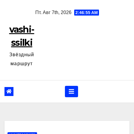
Перейти
Пт. Авг 7th, 2026
2:46:56 AM
к
содержанию
vashi-
ssilki
Звёздный
маршрут