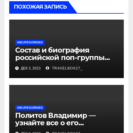
ПОХОЖАЯ ЗАПИСЬ
UNCATEGORISED
Состав и биография
российской поп-группы
«Иванушки интернешнл»
ДЕК 3, 2023
TRAVELBOX27_
— история успеха, музыка
и судьбы участников
UNCATEGORISED
Политов Владимир —
узнайте все о его
биографии, возрасте и