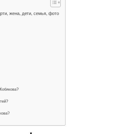
ти, жена, дети, семья, фото
о
 Кобякова?
тей?
кова?