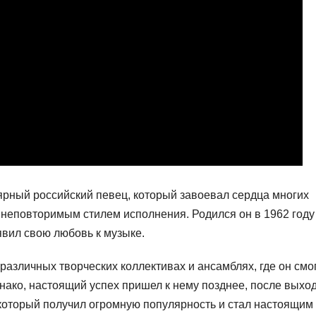
ярный российский певец, который завоевал сердца многих
неповторимым стилем исполнения. Родился он в 1962 году
явил свою любовь к музыке.
 различных творческих коллективах и ансамблях, где он смо
нако, настоящий успех пришел к нему позднее, после выхо
 который получил огромную популярность и стал настоящим