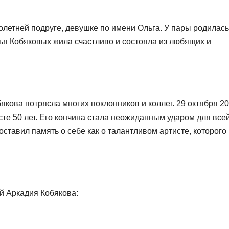
олетней подруге, девушке по имени Ольга. У пары родилась
мья Кобяковых жила счастливо и состояла из любящих и
якова потрясла многих поклонников и коллег. 29 октября 2
сте 50 лет. Его кончина стала неожиданным ударом для все
ставил память о себе как о талантливом артисте, которого
й Аркадия Кобякова: