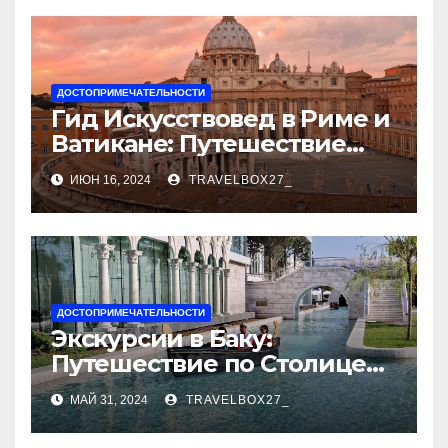
ДОСТОПРИМЕЧАТЕЛЬНОСТИ
Гид Искусствовед в Риме и
Ватикане: Путешествие
Сквозь Века Искусства
ИЮН 16, 2024
TRAVELBOX27_
ДОСТОПРИМЕЧАТЕЛЬНОСТИ
Экскурсии в Баку:
Путешествие по Столице
Азербайджана
МАЙ 31, 2024
TRAVELBOX27_