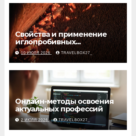
Свойства и применение
иглопробивных
базальтовых огнеупорных
10 ИЮЛЯ 2026
TRAVELBOX27_
матов
Онлайн-методы освоения
актуальных профессий
2 ИЮЛЯ 2026
TRAVELBOX27_