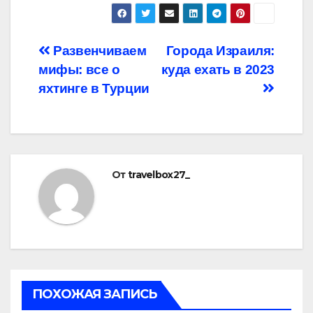
Навигация
Развенчиваем
Города Израиля:
мифы: все о
куда ехать в 2023
по
яхтинге в Турции
записям
От
travelbox27_
ПОХОЖАЯ ЗАПИСЬ