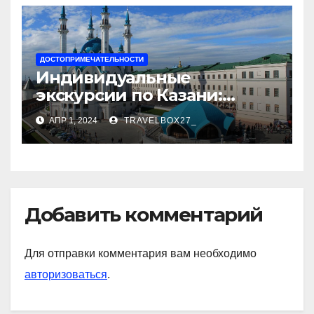
ДОСТОПРИМЕЧАТЕЛЬНОСТИ
Индивидуальные
экскурсии по Казани:
откройте город с новой
АПР 1, 2024
TRAVELBOX27_
стороны
Добавить комментарий
Для отправки комментария вам необходимо
авторизоваться
.