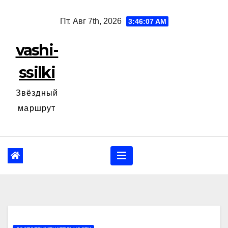
Перейти
Пт. Авг 7th, 2026
3:46:09 AM
к
содержанию
vashi-
ssilki
Звёздный
маршрут